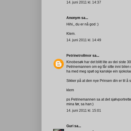
14. juni 2011 kl. 14:37
Anonym sa...
Hihi,, du er nå god :)
Klem.
14. juni 2011 kl. 14:49
Petrinetrollmor
sa...
Kinobesøk har det blitt lite av dei siste 3
Petrinemannen om eg får sitte inni bilen n
ha med meg spøt og kanskje ein sjokolad
Sikker på at den nye Prinsen din er til å 
klem
ps Petrinemannen sa at det sjølvportrette
mina før, sa han:)
14. juni 2011 kl. 15:01
Guri
sa...