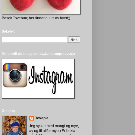
Besøk Tovebua; her finner du litt av hvert;)
Søkefelt
Min profil på Instagram er...ja nettopp: tovepia
Om meg
Tovepia
Jeg sysler med mangt og mye,
av og til altfor mye;) Er hekta