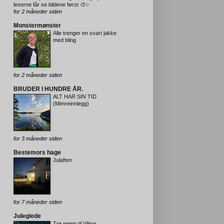
leserne får se bildene først 🎨✨
for 2 måneder siden
Monstermønster
Alle trenger en svart jakke
med bling
for 2 måneder siden
BRUDER I HUNDRE ÅR.
ALT HAR SIN TID
(Mimreinnlegg)
for 3 måneder siden
Bestemors hage
Julaften
for 7 måneder siden
Juleglede
Tre menn til Vilma