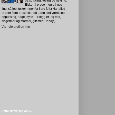
på strikking, toving og hekling.
Elsker å prøve meg på nye
ting, så jeg fusker innenfor flere felt;) Har alltid
et eller flere prosjekter på gang, det være seg
oppussing, hage, hytte...I tillegg er jeg mor,
svigermor og mormor, gift med Handy;)
Vis hele profilen min
Dette skriver jeg om....