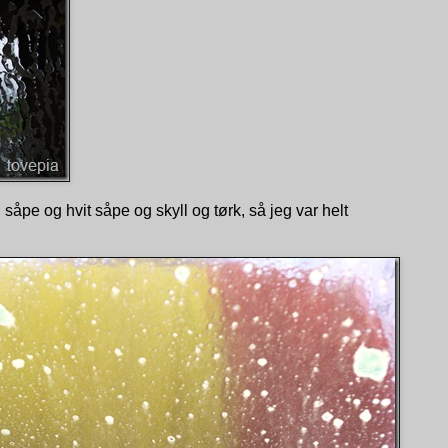
 såpe og hvit såpe og skyll og tørk, så jeg var helt