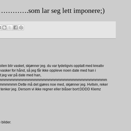
…….som lar seg lett imponere;)
n blir vasket, skjønner jeg. du var tydeligvis opptatt med kreativ
vasker for hånd, så jeg får ikke oppleve noen date med han i
st jeg var på date med han,
mmmmmmmmmmmmmmmmmmmmmmmmmmmmmmmmmmmmm
te må det gjøres noe med, skjønner jeg. Hvitvin, reker
a, tenker jeg. Dersom vi ikke regner eller blåser bort:DDDD Klemz
 bilder.