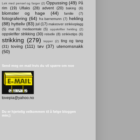
Oppussing
(49)
På
Lek med pensel og farger
(2)
rim
(19)
Uflaks
(28)
advent
(20)
baking
(6)
blomster og hage
(44)
familie
(7)
fotografering
(64)
hekling
fra barnemunn
(7)
(88)
hytteliv
(83)
jul
(17)
makeover strikkeplagg
(5)
mat
(6)
mediaomtale
(5)
oppskrifter hekling
(2)
oppskrifter strikking
(30)
reiseliv
(8)
strikketips
(6)
strikking
(279)
ting og tang
tepper
(2)
toving
(111)
tøv
(37)
utenomsnakk
(31)
(50)
Send meg en mail hvis du vil spørre om noe
tovepia@yahoo.no
Du er hjertelig velkommen til å følge bloggen
min;)