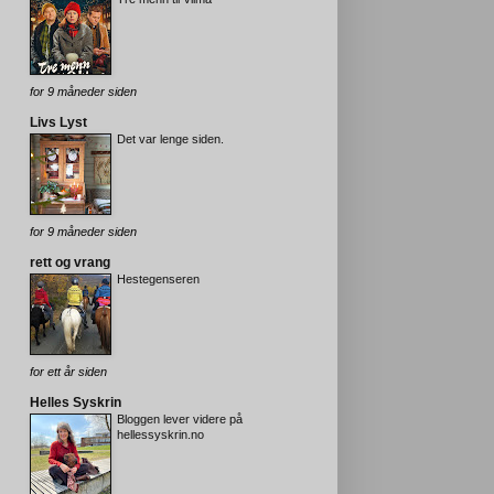
for 9 måneder siden
Livs Lyst
Det var lenge siden.
for 9 måneder siden
rett og vrang
Hestegenseren
for ett år siden
Helles Syskrin
Bloggen lever videre på
hellessyskrin.no