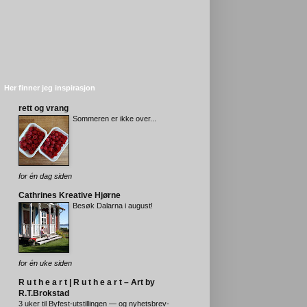
Her finner jeg inspirasjon
rett og vrang
Sommeren er ikke over...
for én dag siden
Cathrines Kreative Hjørne
Besøk Dalarna i august!
for én uke siden
R u t h e a r t | R u t h e a r t – Art by
R.T.Brokstad
3 uker til Byfest-utstillingen — og nyhetsbrev-