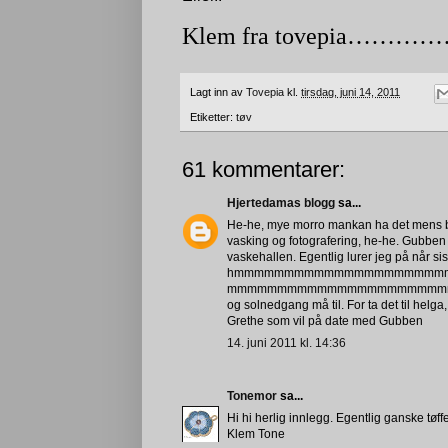
Klem fra tovepia………………
Lagt inn av
Tovepia
kl.
tirsdag, juni 14, 2011
Etiketter:
tøv
61 kommentarer:
Hjertedamas blogg
sa...
He-he, mye morro mankan ha det mens bile
vasking og fotografering, he-he. Gubben 
vaskehallen. Egentlig lurer jeg på når si
hmmmmmmmmmmmmmmmmmmmmm
mmmmmmmmmmmmmmmmmmmmmmmmmmmm Det
og solnedgang må til. For ta det til helg
Grethe som vil på date med Gubben
14. juni 2011 kl. 14:36
Tonemor
sa...
Hi hi herlig innlegg. Egentlig ganske tøffe
Klem Tone