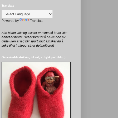
Translate
Powered by
Translate
Alle bilder, dikt og tekster er mine så fremt ikke
annet er nevnt. Det er forbudt å bruke noe av
dette uten at jeg blir spurt først. Ønsker du å
linke til et innlegg, så er det helt greit.
Overskuddsstrikking til salgs..trykk på bildet:)