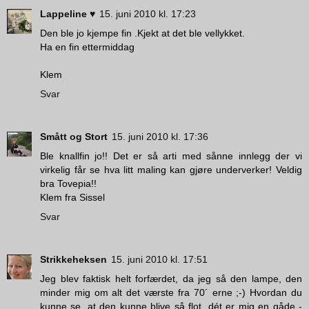
Lappeline ♥
15. juni 2010 kl. 17:23
Den ble jo kjempe fin .Kjekt at det ble vellykket.
Ha en fin ettermiddag
Klem
Svar
Smått og Stort
15. juni 2010 kl. 17:36
Ble knallfin jo!! Det er så arti med sånne innlegg der vi
virkelig får se hva litt maling kan gjøre underverker! Veldig
bra Tovepia!!
Klem fra Sissel
Svar
Strikkeheksen
15. juni 2010 kl. 17:51
Jeg blev faktisk helt forfærdet, da jeg så den lampe, den
minder mig om alt det værste fra 70´ erne ;-) Hvordan du
kunne se, at den kunne blive så flot, dét er mig en gåde -