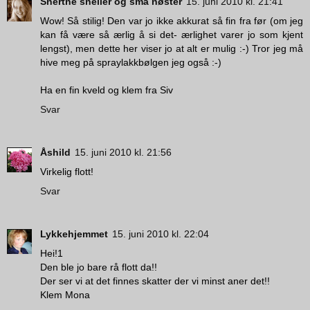
Snertne sneller og små nøster
15. juni 2010 kl. 21:41
Wow! Så stilig! Den var jo ikke akkurat så fin fra før (om jeg
kan få være så ærlig å si det- ærlighet varer jo som kjent
lengst), men dette her viser jo at alt er mulig :-) Tror jeg må
hive meg på spraylakkbølgen jeg også :-)
Ha en fin kveld og klem fra Siv
Svar
Åshild
15. juni 2010 kl. 21:56
Virkelig flott!
Svar
Lykkehjemmet
15. juni 2010 kl. 22:04
Hei!1
Den ble jo bare rå flott da!!
Der ser vi at det finnes skatter der vi minst aner det!!
Klem Mona