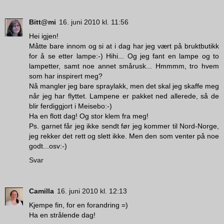
Bitt@mi
16. juni 2010 kl. 11:56
Hei igjen!
Måtte bare innom og si at i dag har jeg vært på bruktbutikk
for å se etter lampe:-) Hihi... Og jeg fant en lampe og to
lampetter, samt noe annet smårusk... Hmmmm, tro hvem
som har inspirert meg?
Nå mangler jeg bare spraylakk, men det skal jeg skaffe meg
når jeg har flyttet. Lampene er pakket ned allerede, så de
blir ferdiggjort i Meisebo:-)
Ha en flott dag! Og stor klem fra meg!
Ps. garnet får jeg ikke sendt før jeg kommer til Nord-Norge,
jeg rekker det rett og slett ikke. Men den som venter på noe
godt...osv:-)
Svar
Camilla
16. juni 2010 kl. 12:13
Kjempe fin, for en forandring =)
Ha en strålende dag!