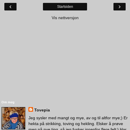
‹
›
Startsiden
Vis nettversjon
Om meg
Tovepia
Jeg sysler med mangt og mye, av og til altfor mye;) Er
hekta på strikking, toving og hekling. Elsker å prøve
meg på nye ting, så jeg fusker innenfor flere felt;) Har