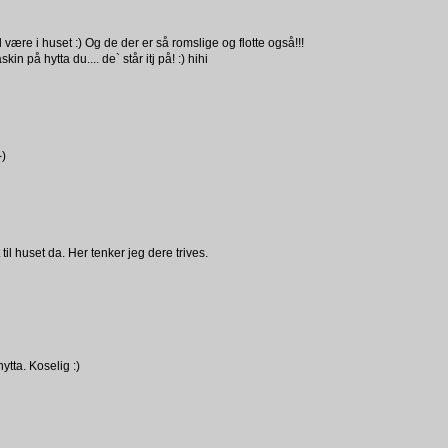
l være i huset :) Og de der er så romslige og flotte også!!!
på hytta du.... de` står itj på! :) hihi
-)
il huset da. Her tenker jeg dere trives.
ytta. Koselig :)