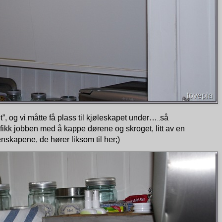
et”, og vi måtte få plass til kjøleskapet under…
så
..
ikk jobben med å kappe dørene og skroget, litt av en
skapene, de hører liksom til her;)