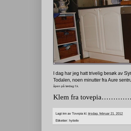
Sy
I dag har jeg hatt trivelig besøk av
Todalen, noen minutter fra Aure sentru
åpen på lørdag f.k.
Klem fra tovepia………………
Lagt inn av
Tovepia
kl.
tirsdag, februar 21, 2012
Etiketter:
hytteliv