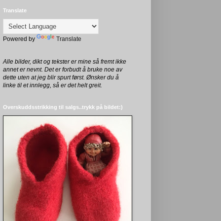
Translate
Powered by
Translate
Alle bilder, dikt og tekster er mine så fremt ikke
annet er nevnt. Det er forbudt å bruke noe av
dette uten at jeg blir spurt først. Ønsker du å
linke til et innlegg, så er det helt greit.
Overskuddsstrikking til salgs..trykk på bildet:)