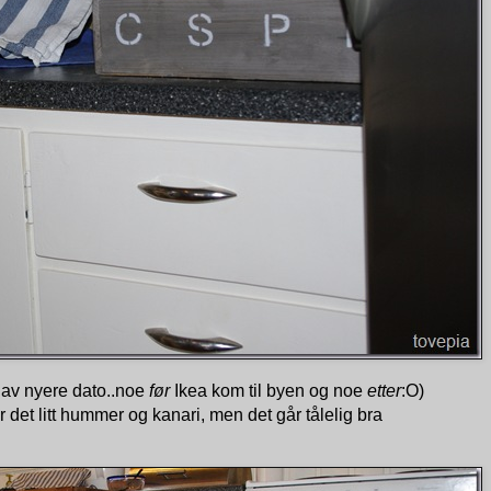
 av nyere dato..noe
før
Ikea kom til byen og noe
etter
:O)
et litt hummer og kanari, men det går tålelig bra