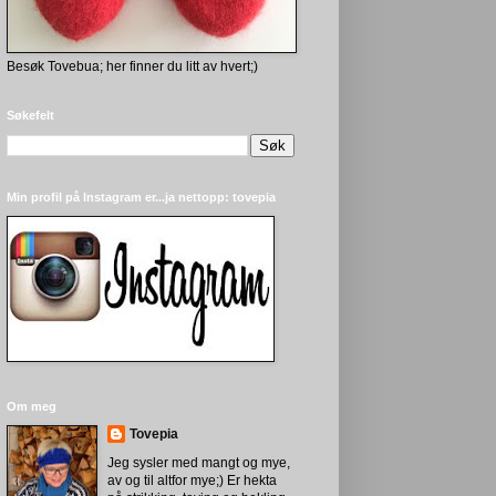
Besøk Tovebua; her finner du litt av hvert;)
Søkefelt
Min profil på Instagram er...ja nettopp: tovepia
Om meg
Tovepia
Jeg sysler med mangt og mye,
av og til altfor mye;) Er hekta