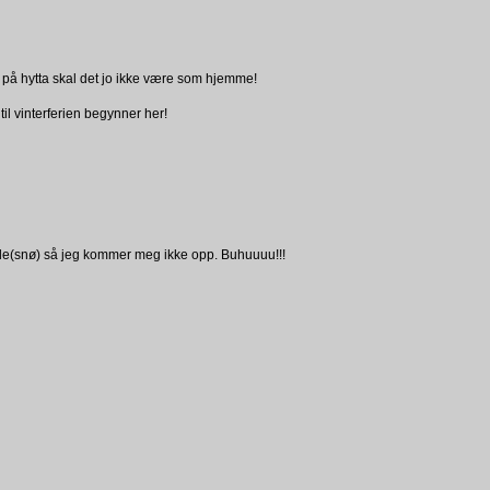
g på hytta skal det jo ikke være som hjemme!
til vinterferien begynner her!
 gode(snø) så jeg kommer meg ikke opp. Buhuuuu!!!