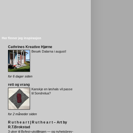
Her finner jeg inspirasjon
Cathrines Kreative Hjørne
Besøk Dalarna i august!
for 6 dager siden
rett og vrang
Kanskje en løshals vil passe
til Sondrelua?
for 2 måneder siden
R u t h e a r t | R u t h e a r t – Art by
R.T.Brokstad
3 uker til Byfest-utstillingen — og nyhetsbrev-