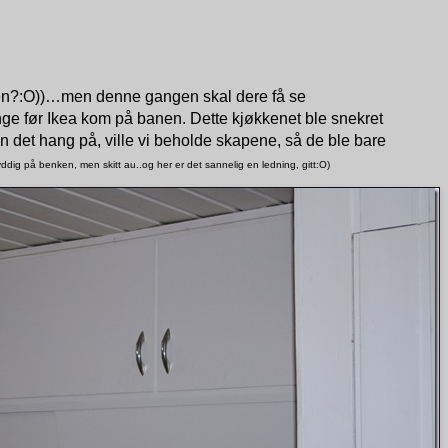
rnen?:O))…men denne gangen skal dere få se
enge før Ikea kom på banen. Dette kjøkkenet ble snekret
gen det hang på, ville vi beholde skapene, så de ble bare
yddig på benken, men skitt au..og her er det sannelig en ledning, gitt:O)