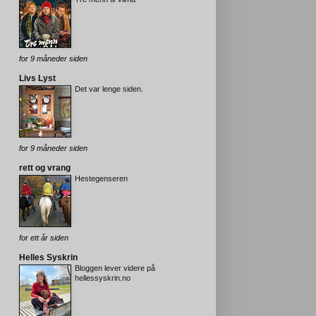
for 9 måneder siden
Livs Lyst
Det var lenge siden.
for 9 måneder siden
rett og vrang
Hestegenseren
for ett år siden
Helles Syskrin
Bloggen lever videre på
hellessyskrin.no