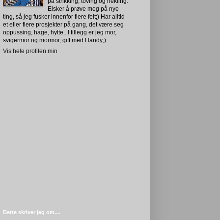
på strikking, toving og hekling.
Elsker å prøve meg på nye
ting, så jeg fusker innenfor flere felt;) Har alltid
et eller flere prosjekter på gang, det være seg
oppussing, hage, hytte...I tillegg er jeg mor,
svigermor og mormor, gift med Handy;)
Vis hele profilen min
Dette skriver jeg om....