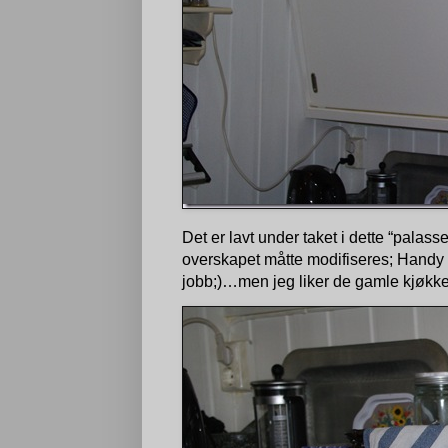
Det er lavt under taket i dette “palass
overskapet måtte modifiseres; Handy f
jobb;)…men jeg liker de gamle kjøkken