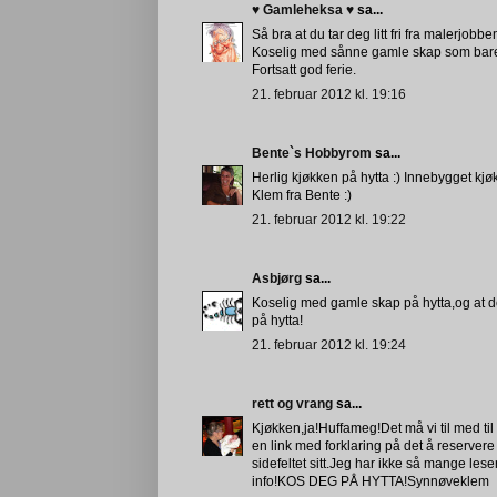
♥ Gamleheksa ♥
sa...
Så bra at du tar deg litt fri fra malerjobb
Koselig med sånne gamle skap som bare h
Fortsatt god ferie.
21. februar 2012 kl. 19:16
Bente`s Hobbyrom
sa...
Herlig kjøkken på hytta :) Innebygget kjø
Klem fra Bente :)
21. februar 2012 kl. 19:22
Asbjørg
sa...
Koselig med gamle skap på hytta,og at det
på hytta!
21. februar 2012 kl. 19:24
rett og vrang
sa...
Kjøkken,ja!Huffameg!Det må vi til med t
en link med forklaring på det å reservere
sidefeltet sitt.Jeg har ikke så mange lese
info!KOS DEG PÅ HYTTA!Synnøveklem