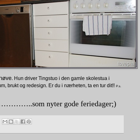
nøve
. Hun driver Tingstuo i den gamle skolestua i
m, brukt og redesign. Er du i nærheten, ta en tur dit!!
P.s.
……..som nyter gode feriedager;)