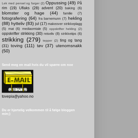
Oppussing
(49)
På
Lek med pensel og farger
(2)
rim
(19)
Uflaks
(28)
advent
(20)
baking
(6)
blomster og hage
(44)
familie
(7)
fotografering
(64)
hekling
fra barnemunn
(7)
(88)
hytteliv
(83)
jul
(17)
makeover strikkeplagg
(5)
mat
(6)
mediaomtale
(5)
oppskrifter hekling
(2)
oppskrifter strikking
(30)
reiseliv
(8)
strikketips
(6)
strikking
(279)
ting og tang
tepper
(2)
toving
(111)
tøv
(37)
utenomsnakk
(31)
(50)
Send meg en mail hvis du vil spørre om noe
tovepia@yahoo.no
Du er hjertelig velkommen til å følge bloggen
min;)