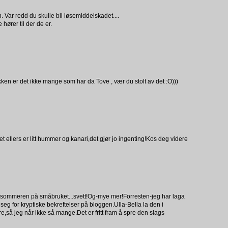
en. Var redd du skulle bli løsemiddelskadet....
ører til der de er.
kken er det ikke mange som har da Tove , vær du stolt av det :O)))
 ellers er litt hummer og kanari,det gjør jo ingenting!Kos deg videre
il sommeren på småbruket...svett!Og-mye mer!Forresten-jeg har laga
 seg for kryptiske bekreftelser på bloggen.Ulla-Bella la den i
re,så jeg når ikke så mange.Det er fritt fram å spre den slags