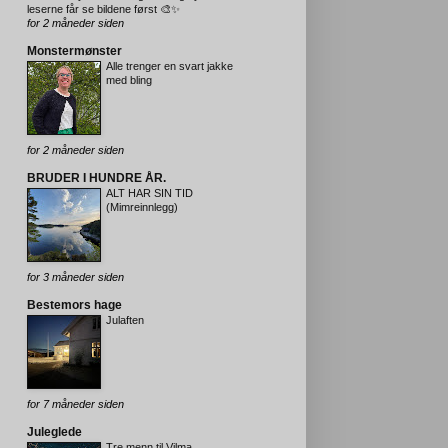
leserne får se bildene først 🎨✨
for 2 måneder siden
Monstermønster
Alle trenger en svart jakke
med bling
for 2 måneder siden
BRUDER I HUNDRE ÅR.
ALT HAR SIN TID
(Mimreinnlegg)
for 3 måneder siden
Bestemors hage
Julaften
for 7 måneder siden
Juleglede
Tre menn til Vilma