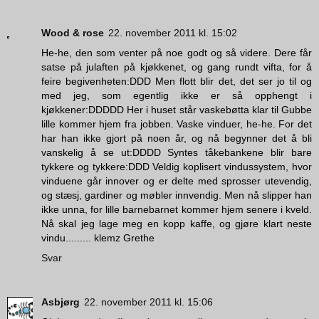
Wood & rose
22. november 2011 kl. 15:02
He-he, den som venter på noe godt og så videre. Dere får
satse på julaften på kjøkkenet, og gang rundt vifta, for å
feire begivenheten:DDD Men flott blir det, det ser jo til og
med jeg, som egentlig ikke er så opphengt i
kjøkkener:DDDDD Her i huset står vaskebøtta klar til Gubbe
lille kommer hjem fra jobben. Vaske vinduer, he-he. For det
har han ikke gjort på noen år, og nå begynner det å bli
vanskelig å se ut:DDDD Syntes tåkebankene blir bare
tykkere og tykkere:DDD Veldig koplisert vindussystem, hvor
vinduene går innover og er delte med sprosser utevendig,
og stæsj, gardiner og møbler innvendig. Men nå slipper han
ikke unna, for lille barnebarnet kommer hjem senere i kveld.
Nå skal jeg lage meg en kopp kaffe, og gjøre klart neste
vindu......... klemz Grethe
Svar
Asbjørg
22. november 2011 kl. 15:06