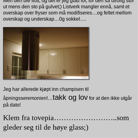
Men den ble flott, og det er jeg glad for, for den så utrolig stor
ut mens den sto på gulvet;) Listverk mangler ennå, samt et
overskap over fryser som må modifiseres…og feltet mellom
overskap og underskap…0g sokkel….
Jeg har allerede kjøpt inn champisen til
takk og lov
åpningsseremonien!…
for at den ikke utgår
på dato!
Klem fra tovepia……………………..som
gleder seg til de høye glass;)