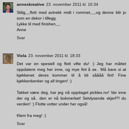
anneskreative
23. november 2011 kl. 10:34
Stilig,,,,flott med avtrekk midt i rommet,,,,,og denne blir jo
som en dekor i tillegg.
Lykke til med finishen,,,,
Anne
Svar
Viola
23. november 2011 kl. 18:33
Det var en spesiell og flott vifte du! :) Jeg har måttet
oppdatere meg her inne, og mye fint å se.. Må bare si at
kjøkkenet deres kommer til å bli såååå fint! Fine
kjøkkenbenker og all tingen! :)
Takket være deg, har jeg nå oppdaget pickles.no! Var inne
der og så.. den er nå bokmerket! Selvlysende skjerf?! du
verden! :) Flotte votter under her også!
Klem fra meg! :)
Svar