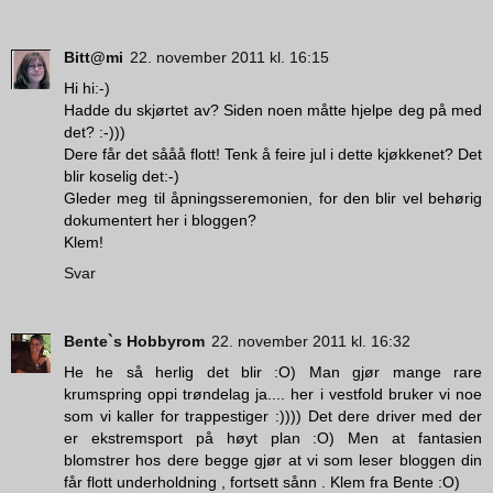
Bitt@mi
22. november 2011 kl. 16:15
Hi hi:-)
Hadde du skjørtet av? Siden noen måtte hjelpe deg på med
det? :-)))
Dere får det sååå flott! Tenk å feire jul i dette kjøkkenet? Det
blir koselig det:-)
Gleder meg til åpningsseremonien, for den blir vel behørig
dokumentert her i bloggen?
Klem!
Svar
Bente`s Hobbyrom
22. november 2011 kl. 16:32
He he så herlig det blir :O) Man gjør mange rare
krumspring oppi trøndelag ja.... her i vestfold bruker vi noe
som vi kaller for trappestiger :)))) Det dere driver med der
er ekstremsport på høyt plan :O) Men at fantasien
blomstrer hos dere begge gjør at vi som leser bloggen din
får flott underholdning , fortsett sånn . Klem fra Bente :O)