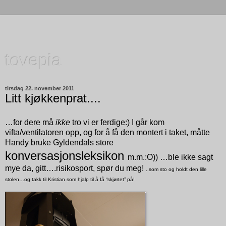
tovepia
tirsdag 22. november 2011
Litt kjøkkenprat....
…for dere må
ikke
tro vi er ferdige:) I går kom
vifta/ventilatoren opp, og for å få den montert i taket, måtte
Handy bruke Gyldendals store
konversasjonsleksikon
m.m.:O)) …ble ikke sagt
mye da, gitt….risikosport, spør du meg!
..som sto og holdt den lille
stolen…og takk til Kristian som hjalp til å få “skjørtet” på!