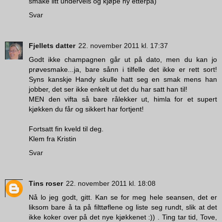
smake litt underveis og kjøpe ny etterpå)
Svar
Fjellets datter
22. november 2011 kl. 17:37
Godt ikke champagnen går ut på dato, men du kan jo
prøvesmake...ja, bare sånn i tilfelle det ikke er rett sort!
Syns kanskje Handy skulle hatt seg en smak mens han
jobber, det ser ikke enkelt ut det du har satt han til!
MEN den vifta så bare rålekker ut, himla for et supert
kjøkken du får og sikkert har fortjent!
Fortsatt fin kveld til deg.
Klem fra Kristin
Svar
Tins roser
22. november 2011 kl. 18:08
Nå lo jeg godt, gitt. Kan se for meg hele seansen, det er
liksom bare å ta på filttøflene og liste seg rundt, slik at det
ikke koker over på det nye kjøkkenet :)) . Ting tar tid, Tove,