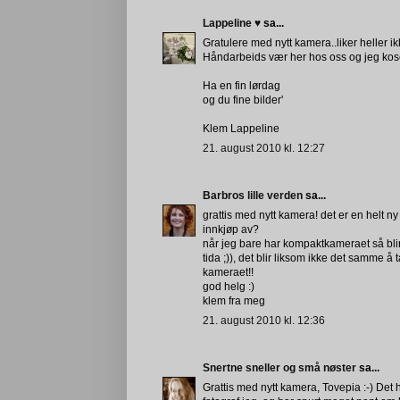
Lappeline ♥
sa...
Gratulere med nytt kamera..liker heller i
Håndarbeids vær her hos oss og jeg ko
Ha en fin lørdag
og du fine bilder'
Klem Lappeline
21. august 2010 kl. 12:27
Barbros lille verden
sa...
grattis med nytt kamera! det er en helt ny
innkjøp av?
når jeg bare har kompaktkameraet så blir j
tida ;)), det blir liksom ikke det samme 
kameraet!!
god helg :)
klem fra meg
21. august 2010 kl. 12:36
Snertne sneller og små nøster
sa...
Grattis med nytt kamera, Tovepia :-) Det