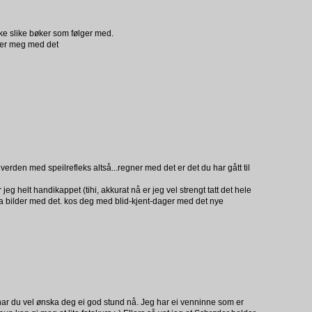
kke slike bøker som følger med.
ser meg med det
 verden med speilrefleks altså...regner med det er det du har gått til
eg helt handikappet (tihi, akkurat nå er jeg vel strengt tatt det hele
å ta bilder med det. kos deg med blid-kjent-dager med det nye
 har du vel ønska deg ei god stund nå. Jeg har ei venninne som er