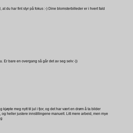
, at du har fint styr på fokus :-) Dine blomsterbilleder er i hvert fald
tu. Er bare en overgang så går det av seg selv:-))
 kjøpte meg nytt til jul i fjor, og det har vært en drøm å ta bilder
 og heller justere innstillingene manuelt. Litt mere arbeid, men mye
eg