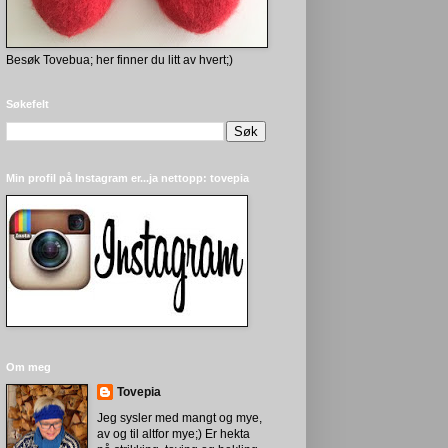
Besøk Tovebua; her finner du litt av hvert;)
Søkefelt
Min profil på Instagram er...ja nettopp: tovepia
Om meg
Tovepia
Jeg sysler med mangt og mye,
av og til altfor mye;) Er hekta