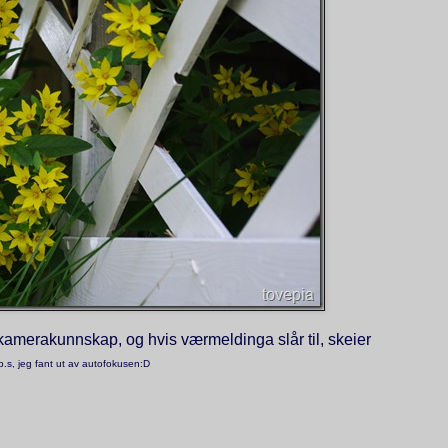
 kamerakunnskap, og hvis værmeldinga slår til, skeier
.s, jeg fant ut av autofokusen:D