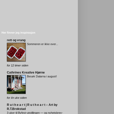
Her finner jeg inspirasjon
rett og vrang
Sommeren er ikke over...
for 12 timer siden
Cathrines Kreative Hjørne
Besøk Dalarna i august!
for én uke siden
R u t h e a r t | R u t h e a r t – Art by
R.T.Brokstad
3 uker til Byfest-utstillingen — og nyhetsbrev-