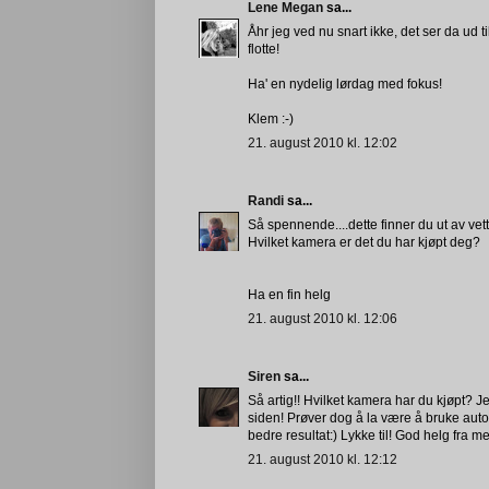
Lene Megan
sa...
Åhr jeg ved nu snart ikke, det ser da ud til
flotte!
Ha' en nydelig lørdag med fokus!
Klem :-)
21. august 2010 kl. 12:02
Randi
sa...
Så spennende....dette finner du ut av vet
Hvilket kamera er det du har kjøpt deg?
Ha en fin helg
21. august 2010 kl. 12:06
Siren
sa...
Så artig!! Hvilket kamera har du kjøpt? Jeg
siden! Prøver dog å la være å bruke auto,
bedre resultat:) Lykke til! God helg fra m
21. august 2010 kl. 12:12