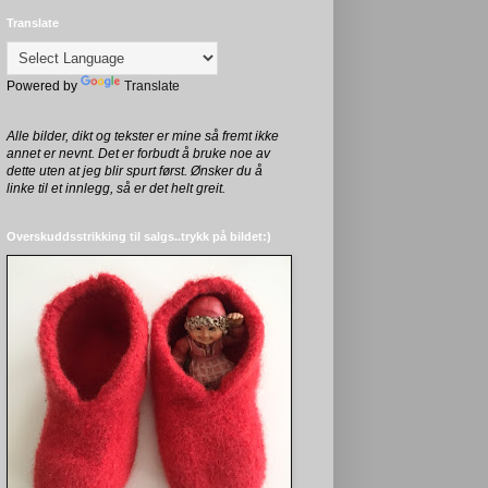
Translate
Powered by
Translate
Alle bilder, dikt og tekster er mine så fremt ikke
annet er nevnt. Det er forbudt å bruke noe av
dette uten at jeg blir spurt først. Ønsker du å
linke til et innlegg, så er det helt greit.
Overskuddsstrikking til salgs..trykk på bildet:)