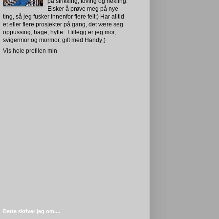
på strikking, toving og hekling.
Elsker å prøve meg på nye
ting, så jeg fusker innenfor flere felt;) Har alltid
et eller flere prosjekter på gang, det være seg
oppussing, hage, hytte...I tillegg er jeg mor,
svigermor og mormor, gift med Handy;)
Vis hele profilen min
Dette skriver jeg om....