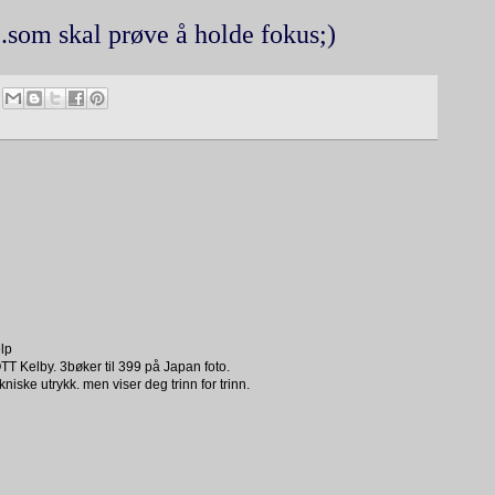
m skal prøve å holde fokus;)
elp
TT Kelby. 3bøker til 399 på Japan foto.
iske utrykk. men viser deg trinn for trinn.