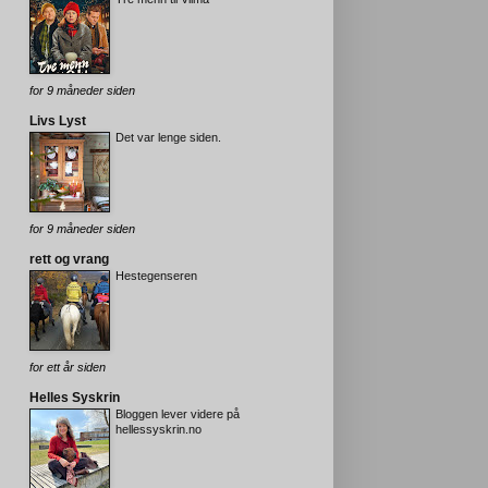
for 9 måneder siden
Livs Lyst
Det var lenge siden.
for 9 måneder siden
rett og vrang
Hestegenseren
for ett år siden
Helles Syskrin
Bloggen lever videre på
hellessyskrin.no