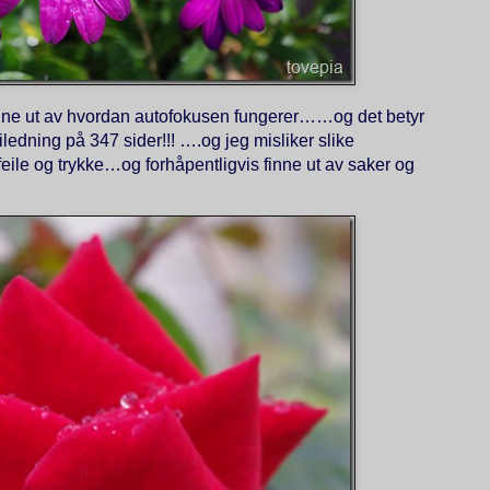
inne ut av hvordan autofokusen fungerer……og det betyr
ledning på 347 sider!!! ….og jeg misliker slike
 feile og trykke…og forhåpentligvis finne ut av saker og