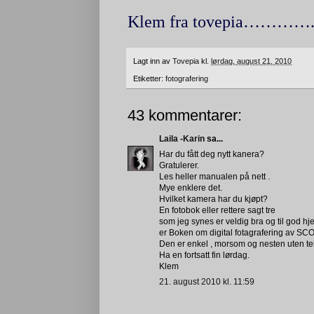
Klem fra tovepia…………..so
Lagt inn av
Tovepia
kl.
lørdag, august 21, 2010
Etiketter:
fotografering
43 kommentarer:
Laila -Karin
sa...
Har du fått deg nytt kanera?
Gratulerer.
Les heller manualen på nett .
Mye enklere det.
Hvilket kamera har du kjøpt?
En fotobok eller rettere sagt tre
som jeg synes er veldig bra og til god hj
er Boken om digital fotagrafering av SCO
Den er enkel , morsom og nesten uten tekn
Ha en fortsatt fin lørdag.
Klem
21. august 2010 kl. 11:59