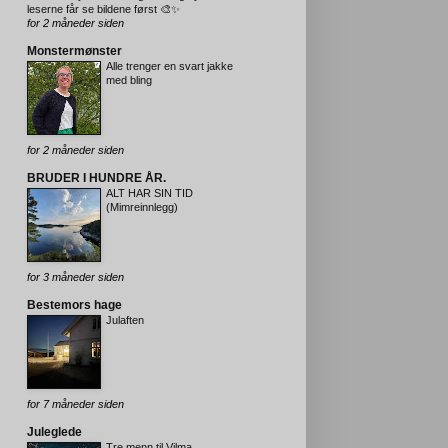
leserne får se bildene først 🎨✨
for 2 måneder siden
Monstermønster
Alle trenger en svart jakke
med bling
for 2 måneder siden
BRUDER I HUNDRE ÅR.
ALT HAR SIN TID
(Mimreinnlegg)
for 3 måneder siden
Bestemors hage
Julaften
for 7 måneder siden
Juleglede
Tre menn til Vilma