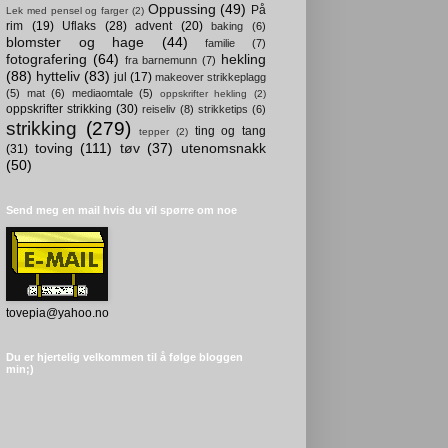
Oppussing
(49)
På
Lek med pensel og farger
(2)
rim
(19)
Uflaks
(28)
advent
(20)
baking
(6)
blomster og hage
(44)
familie
(7)
fotografering
(64)
hekling
fra barnemunn
(7)
(88)
hytteliv
(83)
jul
(17)
makeover strikkeplagg
(5)
mat
(6)
mediaomtale
(5)
oppskrifter hekling
(2)
oppskrifter strikking
(30)
reiseliv
(8)
strikketips
(6)
strikking
(279)
ting og tang
tepper
(2)
toving
(111)
tøv
(37)
utenomsnakk
(31)
(50)
Send meg en mail hvis du vil spørre om noe
tovepia@yahoo.no
Du er hjertelig velkommen til å følge bloggen
min;)